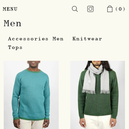
MENU
(0)
Skip
Men
to
main
content
Accessories Men
Knitwear
Tops