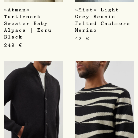
»Atman«
»Mist« Light
Turtleneck
Grey Beanie
Sweater Baby
Felted Cashmere
Alpaca | Ecru
Merino
Black
42
€
249
€