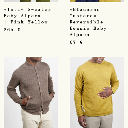
»Inti« Sweater
»Blauaras
Baby Alpaca
Mustard«
| Pink Yellow
Reversible
Beanie Baby
265
€
Alpaca
67
€