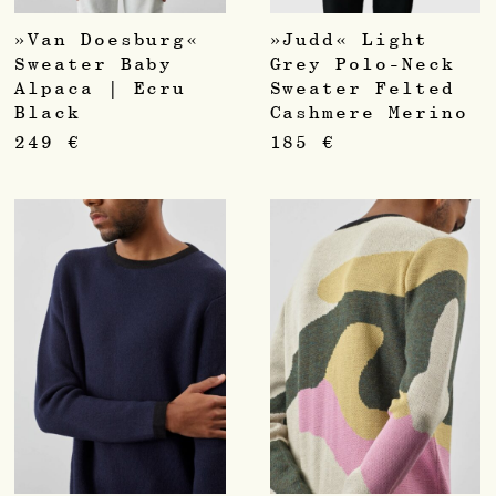
»Van Doesburg«
»Judd« Light
Sweater Baby
Grey Polo-Neck
Alpaca | Ecru
Sweater Felted
Black
Cashmere Merino
249
€
185
€