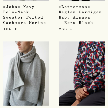
»Jobs« Navy
»Letterman«
Polo-Neck
Raglan Cardigan
Sweater Felted
Baby Alpaca
Cashmere Merino
| Ecru Black
185
€
286
€