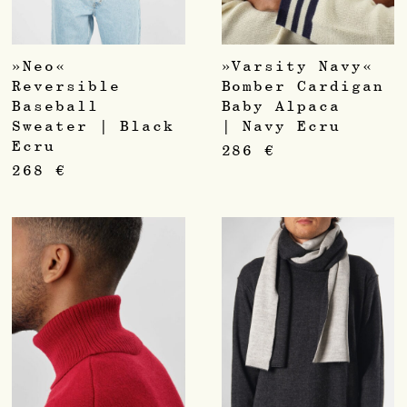
»Neo«
»Varsity Navy«
Reversible
Bomber Cardigan
Baseball
Baby Alpaca
Sweater | Black
| Navy Ecru
Ecru
286
€
268
€