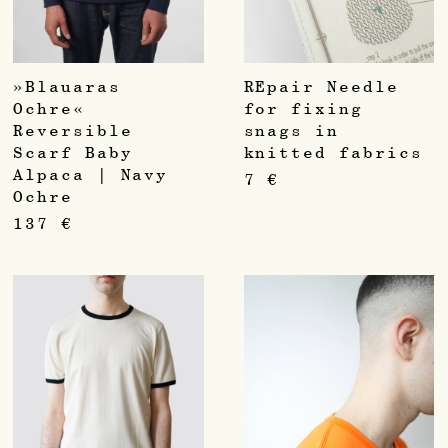
»Blauaras
REpair Needle
Ochre«
for fixing
Reversible
snags in
Scarf Baby
knitted fabrics
Alpaca | Navy
7
€
Ochre
137
€